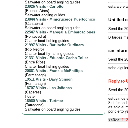
Saltwater on board angling guides
23926 Visits
-
Carlotto
esta a viert
(
Buenos Aires
)
Saltwater angling guides
23844 Visits
-
Minicruceros Puertochico
Untitled 
(
Cantabria
)
Saltwater on board angling guides
Send the 20
22547 Visits
-
Maregalia Embarcaciones
(
Pontevedra
)
B tardes me 
Charter boat fishing guides
21997 Visits
-
Bariloche Outfitters
(
Río Negro
)
sin infor
Charter boat fly fishing guides
21331 Visits
-
Eduardo Cacho Toller
Send the 20
(
Entre Ríos
)
Charter boat fishing guides
sabe alguie
20661 Visits
-
Frankie McPhillips
(
Fermanagh
)
19511 Visits
-
Davy Stinson
Reply to 
(
Fermanagh
)
18707 Visits
-
Las Jañonas
Send the 20
(
Cáceres
)
Hostel
estuvimos 
18560 Visits
-
Turimar
8 el ferlan
(
Tarragona
)
es solo el 
Saltwater on board angling guides
por cierto y
<<0>>
1
2