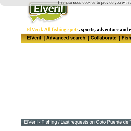
This site uses cookies to provide you with 
ElVeril. All fishing spots
, sports, adventure and 
ElVeril
|
Advanced search
|
Collaborate
|
Fis
ElVeril - Fishing
/
Last requests on Coto Puente de T