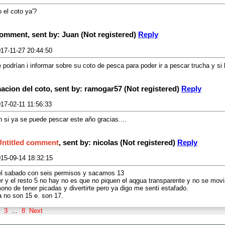
o el coto ya'?
comment, sent by: Juan (Not registered)
Reply
17-11-27 20:44:50
podrían i informar sobre su coto de pesca para poder ir a pescar trucha y si l
macion del coto, sent by: ramogar57 (Not registered)
Reply
17-02-11 11:56:33
n si ya se puede pescar este año gracias....
Untitled comment
, sent by: nicolas (Not registered)
Reply
15-09-14 18:32:15
el sabado con seis permisos y sacamos 13
der y el resto 5 no hay no es que no piquen el aqgua transparente y no se mov
mono de tener picadas y divertirte pero ya digo me senti estafado.
a no son 15 e. son 17.
3
...
8
Next